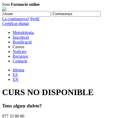
Som
Formació online
La contrasenya?
Perfil
Certificat digital
Metodologia
Inscripció
Bonificació
Cursos
Notícies
Recursos
Contacte
Idioma
ES
EN
CURS NO DISPONIBLE
Tens algun dubte?
977 33 80 80