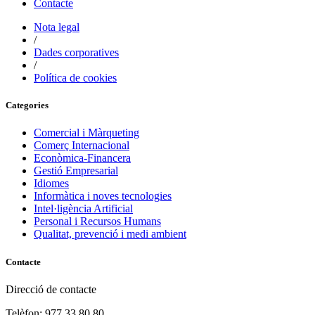
Contacte
Nota legal
/
Dades corporatives
/
Política de cookies
Categories
Comercial i Màrqueting
Comerç Internacional
Econòmica-Financera
Gestió Empresarial
Idiomes
Informàtica i noves tecnologies
Intel·ligència Artificial
Personal i Recursos Humans
Qualitat, prevenció i medi ambient
Contacte
Direcció de contacte
Telèfon: 977 33 80 80