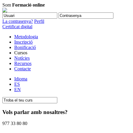
Som
Formació online
La contrasenya?
Perfil
Certificat digital
Metodologia
Inscripció
Bonificació
Cursos
Notícies
Recursos
Contacte
Idioma
ES
EN
Vols parlar amb nosaltres?
977 33 80 80