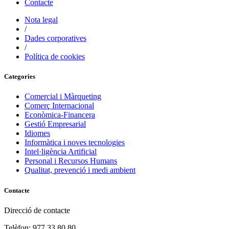
Contacte
Nota legal
/
Dades corporatives
/
Política de cookies
Categories
Comercial i Màrqueting
Comerç Internacional
Econòmica-Financera
Gestió Empresarial
Idiomes
Informàtica i noves tecnologies
Intel·ligència Artificial
Personal i Recursos Humans
Qualitat, prevenció i medi ambient
Contacte
Direcció de contacte
Telèfon: 977 33 80 80