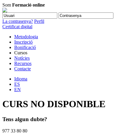
Som
Formació online
La contrasenya?
Perfil
Certificat digital
Metodologia
Inscripció
Bonificació
Cursos
Notícies
Recursos
Contacte
Idioma
ES
EN
CURS NO DISPONIBLE
Tens algun dubte?
977 33 80 80