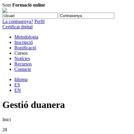
Som
Formació online
La contrasenya?
Perfil
Certificat digital
Metodologia
Inscripció
Bonificació
Cursos
Notícies
Recursos
Contacte
Idioma
ES
EN
Gestió duanera
Inici
28