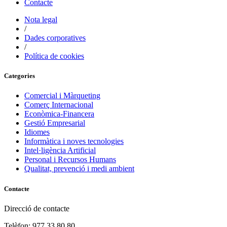
Contacte
Nota legal
/
Dades corporatives
/
Política de cookies
Categories
Comercial i Màrqueting
Comerç Internacional
Econòmica-Financera
Gestió Empresarial
Idiomes
Informàtica i noves tecnologies
Intel·ligència Artificial
Personal i Recursos Humans
Qualitat, prevenció i medi ambient
Contacte
Direcció de contacte
Telèfon: 977 33 80 80