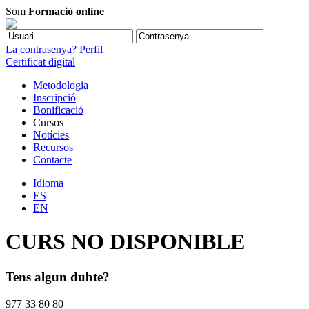
Som
Formació online
La contrasenya?
Perfil
Certificat digital
Metodologia
Inscripció
Bonificació
Cursos
Notícies
Recursos
Contacte
Idioma
ES
EN
CURS NO DISPONIBLE
Tens algun dubte?
977 33 80 80