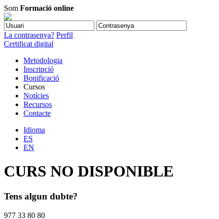
Som
Formació online
La contrasenya?
Perfil
Certificat digital
Metodologia
Inscripció
Bonificació
Cursos
Notícies
Recursos
Contacte
Idioma
ES
EN
CURS NO DISPONIBLE
Tens algun dubte?
977 33 80 80