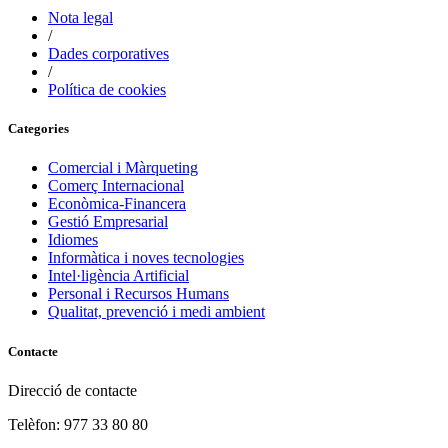
Nota legal
/
Dades corporatives
/
Política de cookies
Categories
Comercial i Màrqueting
Comerç Internacional
Econòmica-Financera
Gestió Empresarial
Idiomes
Informàtica i noves tecnologies
Intel·ligència Artificial
Personal i Recursos Humans
Qualitat, prevenció i medi ambient
Contacte
Direcció de contacte
Telèfon: 977 33 80 80