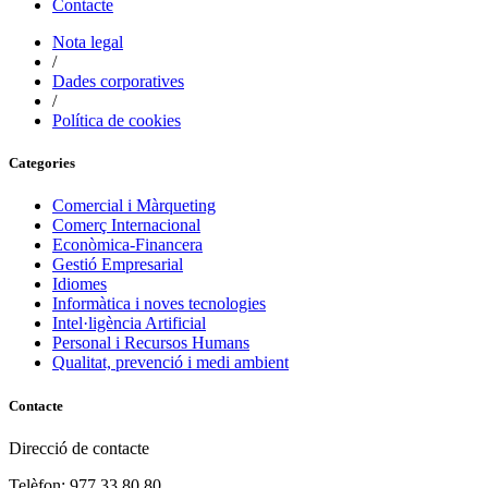
Contacte
Nota legal
/
Dades corporatives
/
Política de cookies
Categories
Comercial i Màrqueting
Comerç Internacional
Econòmica-Financera
Gestió Empresarial
Idiomes
Informàtica i noves tecnologies
Intel·ligència Artificial
Personal i Recursos Humans
Qualitat, prevenció i medi ambient
Contacte
Direcció de contacte
Telèfon: 977 33 80 80