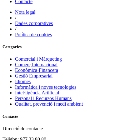
Contacte
Nota legal
/
Dades corporatives
/
Política de cookies
Categories
Comercial i Màrqueting
Comerç Internacional
Econòmica-Financera
Gestió Empresarial
Idiomes
Informàtica i noves tecnologies
Intel·ligència Artificial
Personal i Recursos Humans
Qualitat, prevenció i medi ambient
Contacte
Direcció de contacte
Telèfon: 977 33 80 80