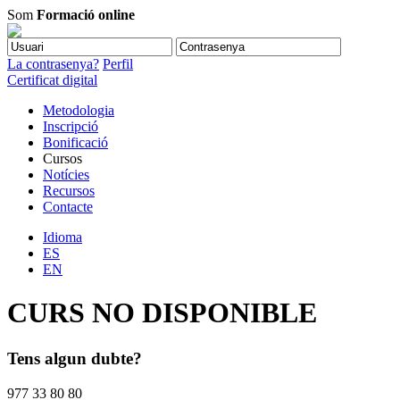
Som
Formació online
La contrasenya?
Perfil
Certificat digital
Metodologia
Inscripció
Bonificació
Cursos
Notícies
Recursos
Contacte
Idioma
ES
EN
CURS NO DISPONIBLE
Tens algun dubte?
977 33 80 80